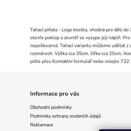
Tahací piňata - Lego kostka, vhodná pro děti do 3
otevře poklop a zevnitř se vysype její náplň. Pro
nepoškozená. Tahací variantu můžeme udělat z vě
rozměrech. Výška cca 35cm, šířka cca 25cm, hlou
pište přes Kontaktní formulář nebo volejte 732
Z
á
Informace pro vás
p
a
Obchodní podmínky
t
Podmínky ochrany osobních údajů
í
Reklamace