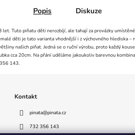
Popis
Diskuze
 let. Tuto piňatu děti nerozbíjí, ale tahají za provázky umístě
 malé děti je tato varianta vhodnější i z výchovného hlediska – n
tšiny našich piňat. Jedná se o ruční výrobu, proto každý kouse
bka cca 20cm. Na přání uděláme jakoukoliv barevnou kombinaci.
 356 143.
Kontakt
pinata
@
pinata.cz
732 356 143