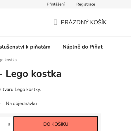
Přihlášení
Registrace
PRÁZDNÝ KOŠÍK
NÁKUPNÍ
KOŠÍK
slušenství k piňatám
Náplně do Piňat
Piňata
ego kostka
 - Lego kostka
e tvaru Lego kostky.
Na objednávku
DO KOŠÍKU