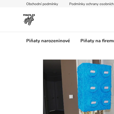
Přejít
Obchodní podmínky
Podmínky ochrany osobních
na
obsah
Piňaty narozeninové
Piňaty na firem