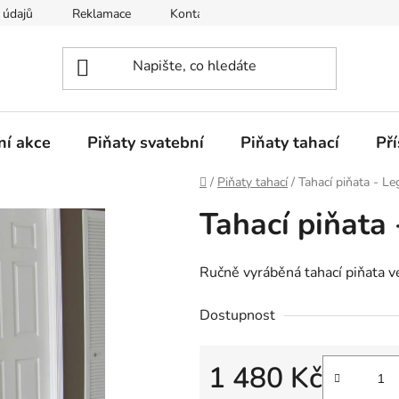
 údajů
Reklamace
Kontakty
Atribuce
FAQ
ní akce
Piňaty svatební
Piňaty tahací
Pří
Domů
/
Piňaty tahací
/
Tahací piňata - L
Tahací piňata
Ručně vyráběná tahací piňata v
Dostupnost
1 480 Kč