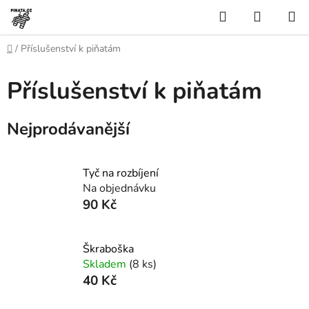
Přejít
Hledat
NÁKUP
na
KOŠÍK
obsah
Domů
/
Příslušenství k piňatám
Příslušenství k piňatám
Nejprodávanější
Tyč na rozbíjení
Na objednávku
90 Kč
Škraboška
Skladem
(8 ks)
40 Kč