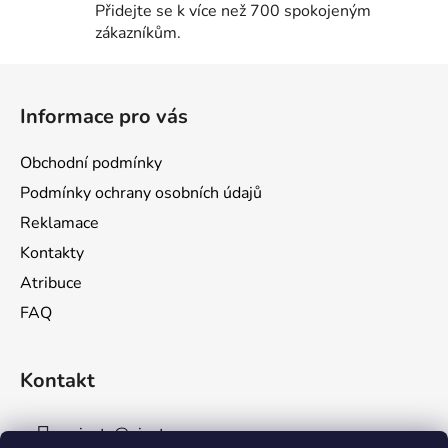
Přidejte se k více než 700 spokojeným
k
zákazníkům.
y
v
Z
ý
á
p
Informace pro vás
p
i
s
a
Obchodní podmínky
u
t
Podmínky ochrany osobních údajů
í
Reklamace
Kontakty
Atribuce
FAQ
Kontakt
pinata
@
pinata.cz