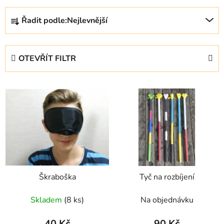
Ř
Řadit podle:
Nejlevnější
a
z
e
OTEVŘÍT FILTR
n
í
V
p
ý
r
p
o
i
d
s
u
p
k
r
t
Škraboška
Tyč na rozbíjení
o
ů
d
Skladem
(8 ks)
Na objednávku
u
k
40 Kč
90 Kč