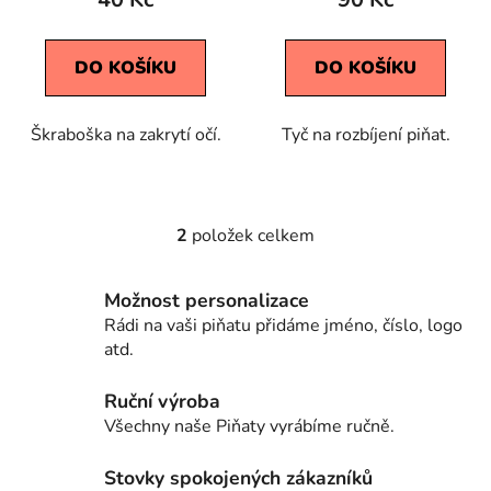
t
ů
DO KOŠÍKU
DO KOŠÍKU
Škraboška na zakrytí očí.
Tyč na rozbíjení piňat.
2
položek celkem
O
v
l
Možnost personalizace
á
Rádi na vaši piňatu přidáme jméno, číslo, logo
d
atd.
a
c
Ruční výroba
í
Všechny naše Piňaty vyrábíme ručně.
p
r
Stovky spokojených zákazníků
v