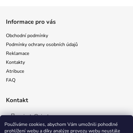
Z
á
Informace pro vás
p
a
Obchodní podmínky
t
Podmínky ochrany osobních údajů
í
Reklamace
Kontakty
Atribuce
FAQ
Kontakt
pinata
@
pinata.cz
Používáme cookies, abychom Vám umožnili pohodlné
732 356 143
prohlížení webu a díky analýze provozu webu neustále