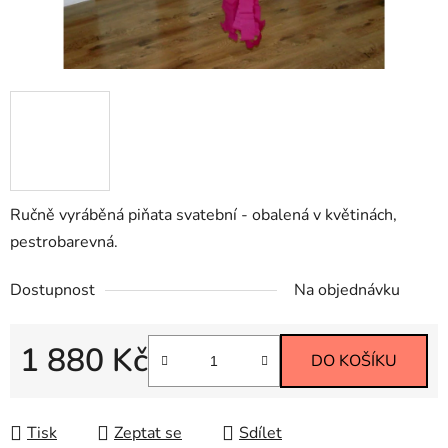
Ručně vyráběná piňata svatební - obalená v květinách,
pestrobarevná.
Dostupnost
Na objednávku
1 880 Kč
DO KOŠÍKU
Měrná cena:
Tisk
Zeptat se
Sdílet