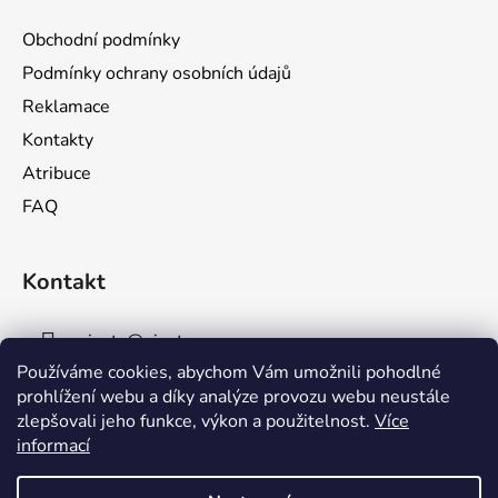
p
a
Obchodní podmínky
t
Podmínky ochrany osobních údajů
í
Reklamace
Kontakty
Atribuce
FAQ
Kontakt
pinata
@
pinata.cz
Používáme cookies, abychom Vám umožnili pohodlné
732 356 143
prohlížení webu a díky analýze provozu webu neustále
zlepšovali jeho funkce, výkon a použitelnost.
Více
informací