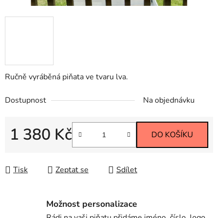
Ručně vyráběná piňata ve tvaru lva.
Dostupnost
Na objednávku
1 380 Kč
DO KOŠÍKU
Měrná cena:
Tisk
Zeptat se
Sdílet
Možnost personalizace
Rádi na vaši piňatu přidáme jméno, číslo, logo