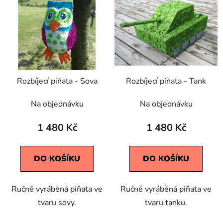
ý
r
p
o
i
d
s
u
p
k
r
t
Rozbíjecí piňata - Sova
Rozbíjecí piňata - Tank
o
ů
d
Na objednávku
Na objednávku
u
k
1 480 Kč
1 480 Kč
t
ů
DO KOŠÍKU
DO KOŠÍKU
Ručně vyráběná piňata ve
Ručně vyráběná piňata ve
tvaru sovy.
tvaru tanku.