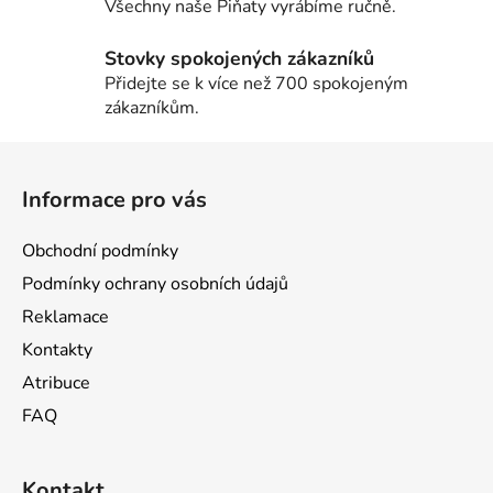
Všechny naše Piňaty vyrábíme ručně.
v
k
y
Stovky spokojených zákazníků
v
Přidejte se k více než 700 spokojeným
ý
zákazníkům.
p
Z
i
s
á
Informace pro vás
u
p
a
Obchodní podmínky
t
Podmínky ochrany osobních údajů
í
Reklamace
Kontakty
Atribuce
FAQ
Kontakt