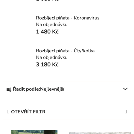
Rozbíjecí piňata - Koronavirus
Na objednávku
1 480 Kč
Rozbíjecí piňata - Čtyřkolka
Na objednávku
3 180 Kč
Ř
Řadit podle:
Nejlevnější
a
z
e
OTEVŘÍT FILTR
n
í
V
p