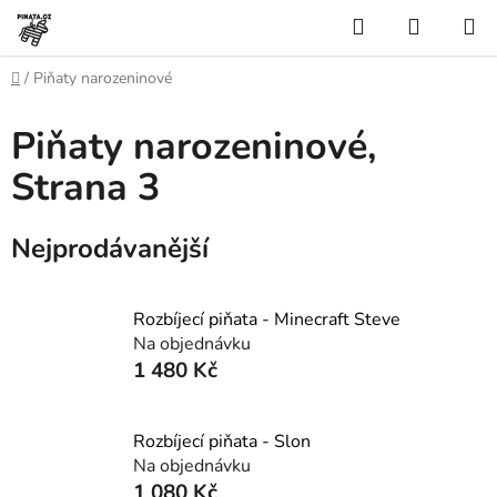
Přejít
Hledat
NÁKUP
na
KOŠÍK
obsah
Domů
/
Piňaty narozeninové
Piňaty narozeninové
,
Strana 3
Nejprodávanější
Rozbíjecí piňata - Minecraft Steve
Na objednávku
1 480 Kč
Rozbíjecí piňata - Slon
Na objednávku
1 080 Kč