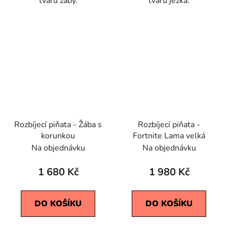
tvaru žáby.
tvaru ježka.
Rozbíjecí piňata - Žába s
Rozbíjecí piňata -
korunkou
Fortnite Lama velká
Na objednávku
Na objednávku
1 680 Kč
1 980 Kč
DO KOŠÍKU
DO KOŠÍKU