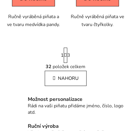
Ručně vyráběná piňata a
Ručně vyráběná piňata ve
ve tvaru medvídka pandy.
tvaru čtyřkolky.
S
1
t
3
r
á
32
položek celkem
O
n
v
k
NAHORU
l
o
á
v
á
d
Možnost personalizace
n
a
í
Rádi na vaši piňatu přidáme jméno, číslo, logo
c
atd.
í
p
Ruční výroba
r